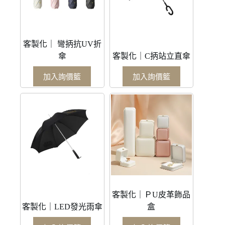
客製化｜ 彎抦抗UV折
傘
客製化｜C抦站立直傘
加入詢價籃
加入詢價籃
客製化｜ＰU皮革飾品
客製化｜LED發光雨傘
盒