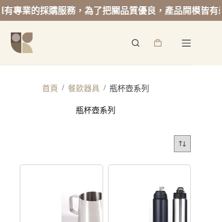
有專業的採購服務，為了把關品質優良，產品開模皆有最
跳
至
詢
主
價
要
籃
內
容
/
/
首頁
餐飲器具
瓶杯壺系列
瓶杯壺系列