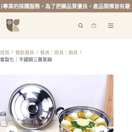
業的採購服務，為了把關品質優良，產品開模皆有最低起
跳
至
詢
主
價
要
籃
內
容
/
/
/
首頁
餐飲器具
餐具｜廚具｜鍋具
客製化｜不鏽鋼三層蒸鍋