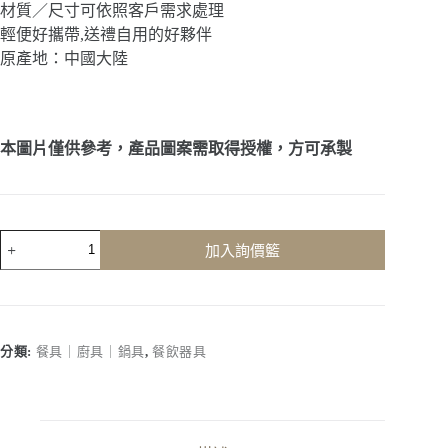
材質／尺寸可依照客戶需求處理
輕便好攜帶,送禮自用的好夥伴
原產地：中國大陸
本圖片僅供參考，產品圖案需取得授權，方可承製
客
加入詢價籃
製
化
｜
不
鏽
分類:
餐具｜廚具｜鍋具
,
餐飲器具
鋼
三
層
蒸