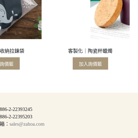
收納拉鍊袋
客製化｜陶瓷杯蠟燭
詢價籃
加入詢價籃
6-2-22393245
6-2-22395203
箱：
sales@zahoa.com