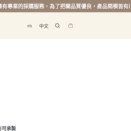
的採購服務，為了把關品質優良，產品開模皆有最低起訂
en
中文
詢
價
籃
方可承製