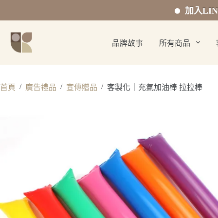
加入LINE官方好
跳
至
品牌故事
所有商品
主
要
內
容
/
/
/
首頁
廣告禮品
宣傳贈品
客製化｜充氣加油棒 拉拉棒