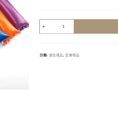
客
製
化
｜
充
氣
加
分類:
廣告禮品
,
宣傳贈品
油
棒
拉
拉
棒
數
量