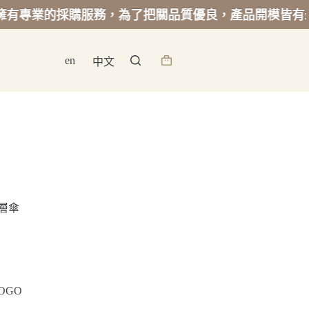
業的採購服務，為了把關品質優良，產品開模皆有最低起
en
中文
詢
價
籃
雙層傘
OGO