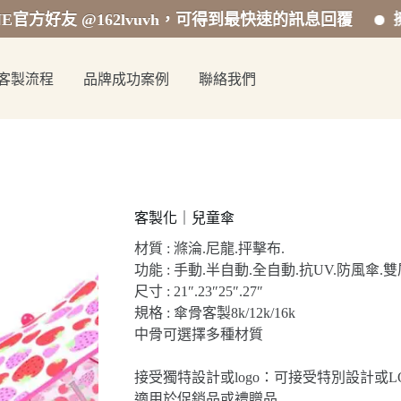
方好友 @162lvuvh，可得到最快速的訊息回覆
擁有專
客製流程
品牌成功案例
聯絡我們
客製化｜兒童傘
材質 : 滌淪.尼龍.抨擊布.
功能 : 手動.半自動.全自動.抗UV.防風傘.
尺寸 : 21″.23″25″.27″
規格 : 傘骨客製8k/12k/16k
中骨可選擇多種材質
接受獨特設計或logo：可接受特別設計或L
適用於促銷品或禮贈品