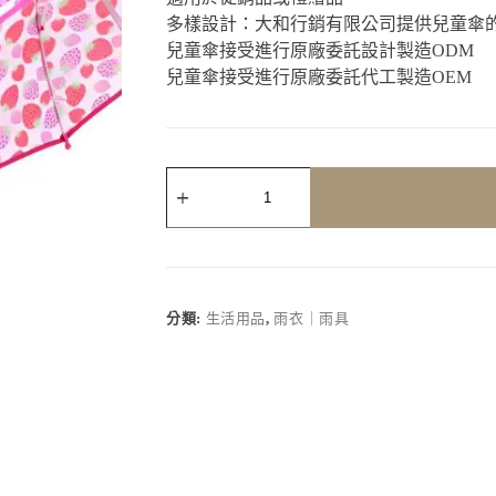
多樣設計：大和行銷有限公司提供兒童傘
兒童傘接受進行原廠委託設計製造ODM
兒童傘接受進行原廠委託代工製造OEM
客
製
化
｜
兒
童
傘
分類:
生活用品
,
雨衣｜雨具
數
量