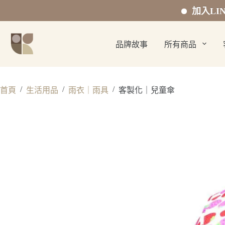
加入LINE官
跳
至
品牌故事
所有商品
主
要
內
容
/
/
/
首頁
生活用品
雨衣｜雨具
客製化｜兒童傘