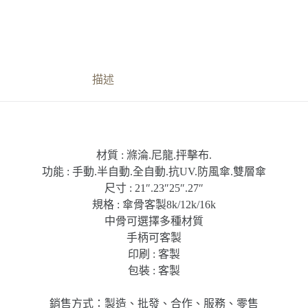
描述
材質 : 滌淪.尼龍.抨擊布.
功能 : 手動.半自動.全自動.抗UV.防風傘.雙層傘
尺寸 : 21″.23″25″.27″
規格 : 傘骨客製8k/12k/16k
中骨可選擇多種材質
手柄可客製
印刷 : 客製
包裝 : 客製
銷售方式：製造、批發、合作、服務、零售