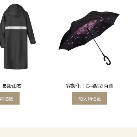
｜長版雨衣
客製化｜C抦站立直傘
詢價籃
加入詢價籃