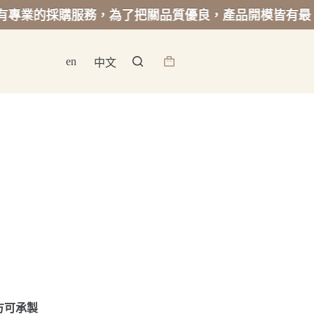
採購服務，為了把關品質優良，產品開模皆有最低起訂量
en
中文
詢
價
籃
方可承製