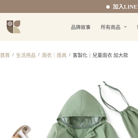
加入LINE官方好友 
跳
至
品牌故事
所有商品
主
要
內
容
/
/
/
首頁
生活用品
雨衣｜雨具
客製化｜兒童雨衣 加大款