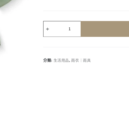
客
製
化
｜
兒
童
雨
分類:
生活用品
,
雨衣｜雨具
衣
加
大
款
數
量