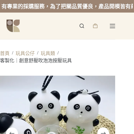
專業的採購服務，為了把關品質優良，產品開模皆有最低
跳
至
詢
主
價
要
籃
內
容
/
/
/
首頁
玩具公仔
玩具類
客製化｜創意舒壓吹泡泡按壓玩具