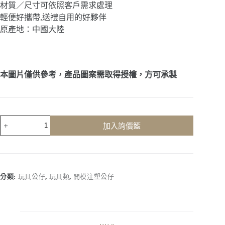
材質／尺寸可依照客戶需求處理
輕便好攜帶,送禮自用的好夥伴
原產地：中國大陸
本圖片僅供參考，產品圖案需取得授權，方可承製
客
加入詢價籃
製
化
｜
創
意
分類:
玩具公仔
,
玩具類
,
開模注塑公仔
舒
壓
吹
泡