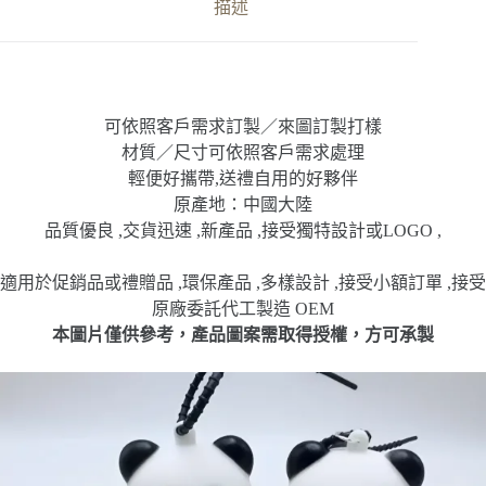
泡
描述
按
壓
玩
具
數
可依照客戶需求訂製／來圖訂製打樣
量
材質／尺寸可依照客戶需求處理
輕便好攜帶,送禮自用的好夥伴
原產地：中國大陸
品質優良 ,交貨迅速 ,新產品 ,接受獨特設計或LOGO ,
適用於促銷品或禮贈品 ,環保產品 ,多樣設計 ,接受小額訂單 ,接受
原廠委託代工製造 OEM
本圖片僅供參考，產品圖案需取得授權，方可承製