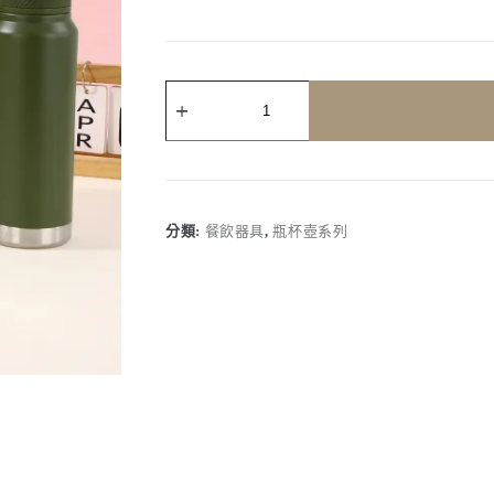
客
製
化
｜
太
空
瓶
分類:
餐飲器具
,
瓶杯壺系列
提
繩
不
鏽
鋼
保
溫
瓶
數
量