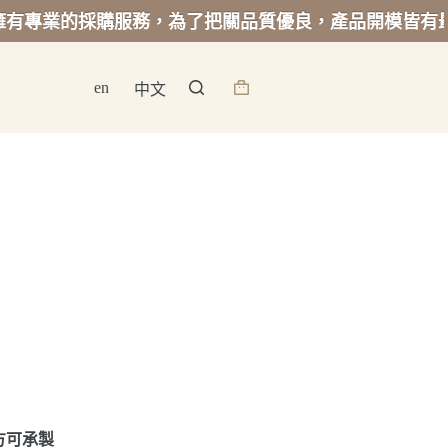
採購服務，為了把關品質優良，產品開模皆有最低起訂量
en
中文
詢
價
籃
方可承製