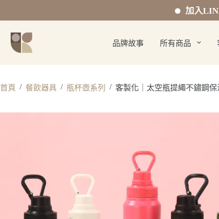
加入LINE官方好友
跳
至
品牌故事
所有商品
主
要
內
容
/
/
/
首頁
餐飲器具
瓶杯壺系列
客製化｜太空瓶提繩不鏽鋼保