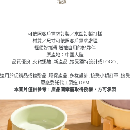
碗
描述
高
腳
數
量
可依照客戶需求訂製／來圖訂製打樣
材質／尺寸可依照客戶需求處理
輕便好攜帶,送禮自用的好夥伴
原產地：中國大陸
品質優良 ,交貨迅速 ,新產品 ,接受獨特設計或LOGO ,
適用於促銷品或禮贈品 ,環保產品 ,多樣設計 ,接受小額訂單 ,接受
原廠委託代工製造 OEM
本圖片僅供參考，產品圖案需取得授權，方可承製