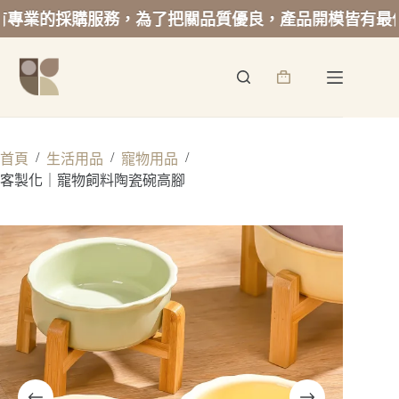
的採購服務，為了把關品質優良，產品開模皆有最低起訂
跳
至
詢
主
價
要
籃
內
容
/
/
/
首頁
生活用品
寵物用品
客製化｜寵物飼料陶瓷碗高腳