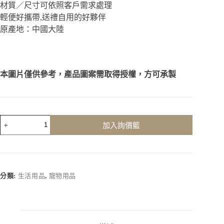
材質／尺寸可依照客戶需求處理
輕便好攜帶,送禮自用的好夥伴
原產地：中國大陸
本圖片僅供參考，產品圖案需取得授權，方可承製
客
加入詢價籃
製
化
｜
寵
物
分類:
生活用品
,
寵物用品
飼
料
陶
瓷