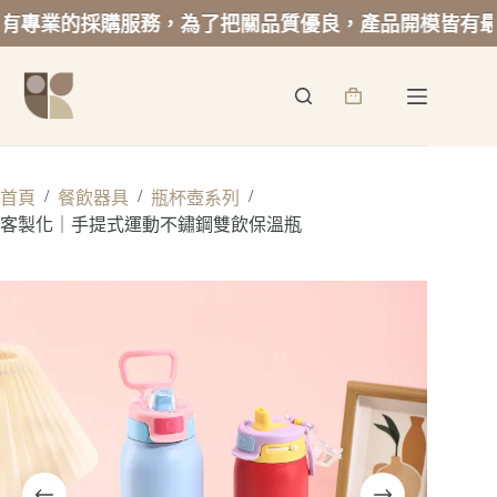
業的採購服務，為了把關品質優良，產品開模皆有最低起
跳
至
詢
主
價
要
籃
內
容
/
/
/
首頁
餐飲器具
瓶杯壺系列
客製化｜手提式運動不鏽鋼雙飲保溫瓶