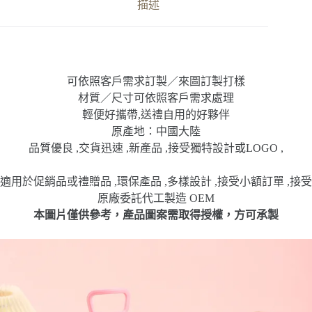
鏽
描述
鋼
雙
飲
保
溫
可依照客戶需求訂製／來圖訂製打樣
瓶
材質／尺寸可依照客戶需求處理
數
輕便好攜帶,送禮自用的好夥伴
量
原產地：中國大陸
品質優良 ,交貨迅速 ,新產品 ,接受獨特設計或LOGO ,
適用於促銷品或禮贈品 ,環保產品 ,多樣設計 ,接受小額訂單 ,接受
原廠委託代工製造 OEM
本圖片僅供參考，產品圖案需取得授權，方可承製