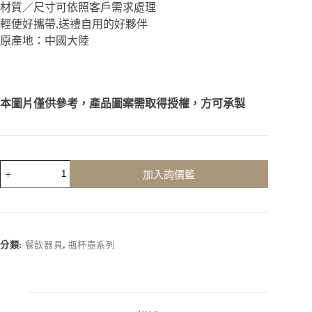
材質／尺寸可依照客戶需求處理
輕便好攜帶,送禮自用的好夥伴
原產地：中國大陸
本圖片僅供參考，產品圖案需取得授權，方可承製
客
加入詢價籃
製
化
｜
手
提
分類:
餐飲器具
,
瓶杯壺系列
式
運
動
不