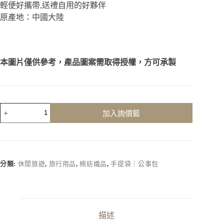
輕便好攜帶,送禮自用的好夥伴
原產地：中國大陸
本圖片僅供參考，產品圖案需取得授權，方可承製
客
加入詢價籃
製
化
｜
手
提
分類:
休閒旅遊
,
旅行用品
,
棉紡織品
,
手提袋｜公事包
行
李
包
數
量
描述