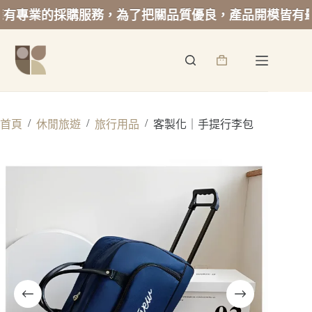
專業的採購服務，為了把關品質優良，產品開模皆有最低
跳
至
詢
主
價
要
籃
內
容
/
/
/
首頁
休閒旅遊
旅行用品
客製化｜手提行李包