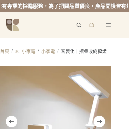
專業的採購服務，為了把關品質優良，產品開模皆有最低
跳
至
詢
主
價
要
籃
內
容
/
/
/
首頁
3C 小家電
小家電
客製化｜摺疊收納檯燈