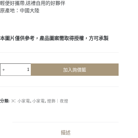
輕便好攜帶,送禮自用的好夥伴
原產地：中國大陸
本圖片僅供參考，產品圖案需取得授權，方可承製
客
加入詢價籃
製
化
｜
摺
疊
分類:
3C 小家電
,
小家電
,
燈飾｜夜燈
收
納
檯
燈
數
描述
量