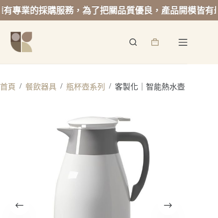
專業的採購服務，為了把關品質優良，產品開模皆有最低
跳
至
詢
主
價
要
籃
內
容
/
/
/
首頁
餐飲器具
瓶杯壺系列
客製化｜智能熱水壺