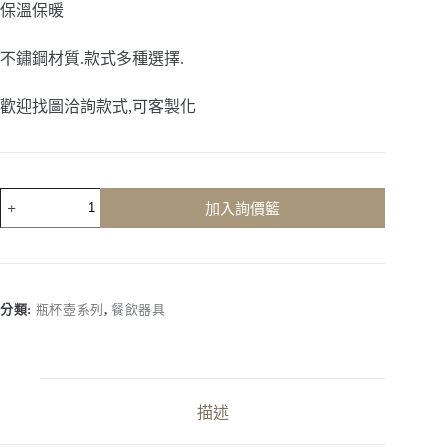
保溫保暖
不鏽鋼材質.款式多種選擇.
歡迎找圖洽詢款式,可客製化
客
加入詢價籃
製
化
｜
智
能
分類:
瓶杯壺系列
,
餐飲器具
熱
水
壺
數
量
描述