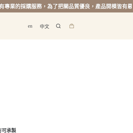
採購服務，為了把關品質優良，產品開模皆有最低起訂量
en
中文
詢
價
籃
方可承製