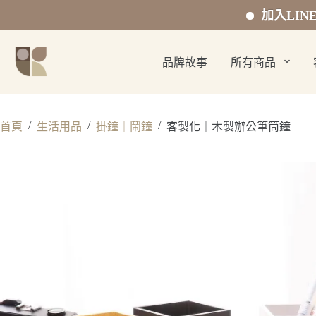
加入LINE官方好友 
跳
至
品牌故事
所有商品
主
要
內
容
/
/
/
首頁
生活用品
掛鐘｜鬧鐘
客製化｜木製辦公筆筒鐘