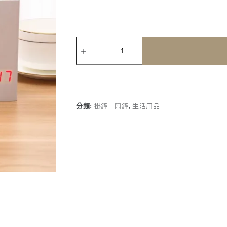
客
製
化
｜
木
製
辦
分類:
掛鐘｜鬧鐘
,
生活用品
公
筆
筒
鐘
數
量