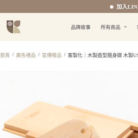
加入LINE官方好
跳
至
品牌故事
所有商品
主
要
內
容
/
/
/
首頁
廣告禮品
宣傳贈品
客製化｜木製造型隨身碟 木製U