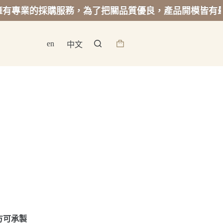
的採購服務，為了把關品質優良，產品開模皆有最低起訂
en
中文
詢
價
籃
方可承製