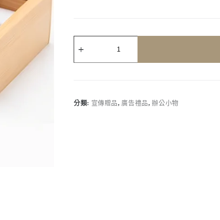
客
製
化
｜
木
製
造
分類:
宣傳贈品
,
廣告禮品
,
辦公小物
型
隨
身
碟
木
製
USB
數
量