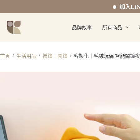
加入LINE官方好
跳
至
品牌故事
所有商品
主
要
內
容
/
/
/
首頁
生活用品
掛鐘｜鬧鐘
客製化｜毛絨玩偶 智能鬧鐘