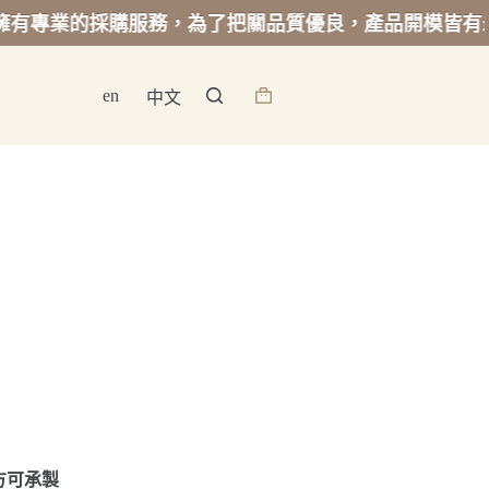
的採購服務，為了把關品質優良，產品開模皆有最低起訂
en
中文
詢
價
籃
方可承製