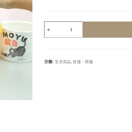
客
製
化
｜
毛
絨
玩
分類:
生活用品
,
掛鐘｜鬧鐘
偶
智
能
鬧
鐘
夜
燈
數
量