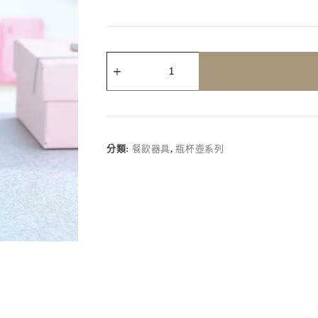
客
製
化
｜
真
空
不
分類:
餐飲器具
,
瓶杯壺系列
鏽
鋼
彈
跳
保
溫
瓶
數
量