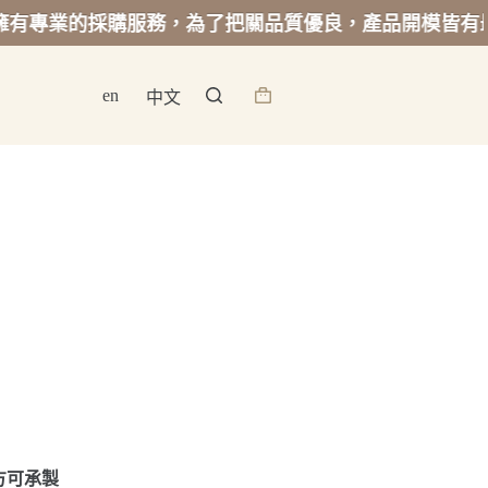
的採購服務，為了把關品質優良，產品開模皆有最低起訂
en
中文
詢
價
籃
方可承製