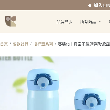
加入LINE官方好友
跳
至
品牌故事
所有商品
主
要
內
容
/
/
/
首頁
餐飲器具
瓶杯壺系列
客製化｜真空不鏽鋼彈跳保溫