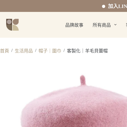
加入LINE官方好
跳
至
品牌故事
所有商品
主
要
內
容
/
/
/
首頁
生活用品
帽子｜圍巾
客製化｜羊毛貝蕾帽