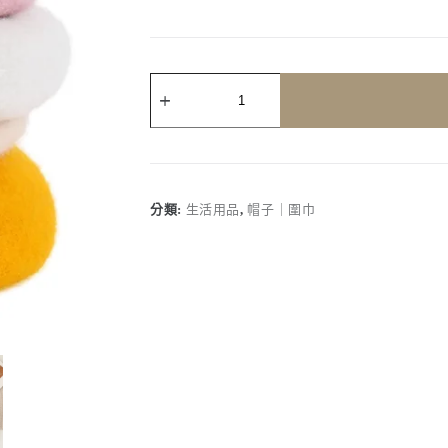
客
製
化
｜
羊
毛
貝
分類:
生活用品
,
帽子｜圍巾
蕾
帽
數
量