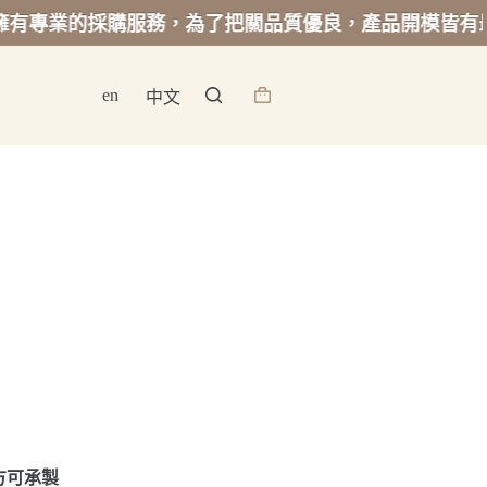
的採購服務，為了把關品質優良，產品開模皆有最低起訂
en
中文
詢
價
籃
方可承製