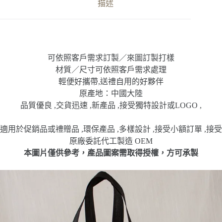
袋
描述
廣
告
袋
數
量
可依照客戶需求訂製／來圖訂製打樣
材質／尺寸可依照客戶需求處理
輕便好攜帶,送禮自用的好夥伴
原產地：中國大陸
品質優良 ,交貨迅速 ,新產品 ,接受獨特設計或LOGO ,
適用於促銷品或禮贈品 ,環保產品 ,多樣設計 ,接受小額訂單 ,接受
原廠委託代工製造 OEM
本圖片僅供參考，產品圖案需取得授權，方可承製