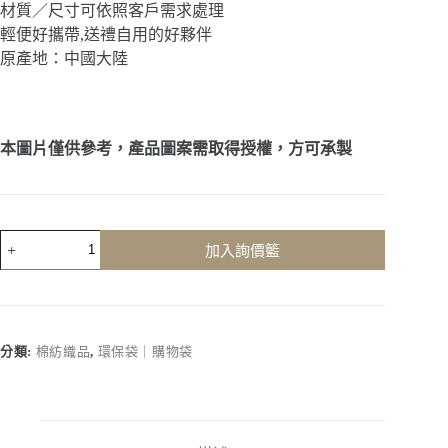
材質／尺寸可依照客戶需求處理
輕便好攜帶,送禮自用的好夥伴
原產地：中國大陸
本圖片僅供參考，產品圖案需取得授權，方可承製
客
加入詢價籃
製
化
｜
覆
膜
分類:
棉紡織品
,
環保袋｜購物袋
手
提
購
物