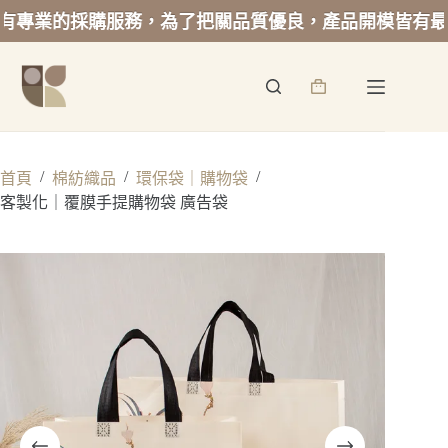
業的採購服務，為了把關品質優良，產品開模皆有最低起
跳
至
詢
主
價
要
籃
內
容
/
/
/
首頁
棉紡織品
環保袋｜購物袋
客製化｜覆膜手提購物袋 廣告袋