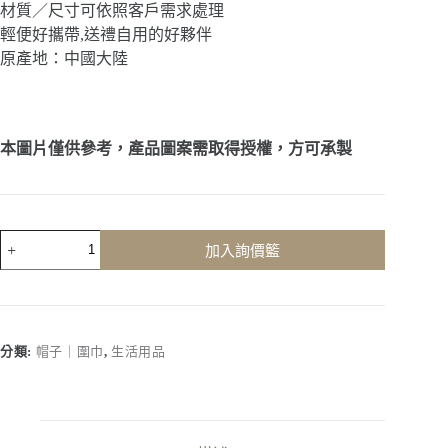
材質／尺寸可依照客戶需求處理
輕便好攜帶,送禮自用的好夥伴
原產地：中國大陸
本圖片僅供參考，產品圖案需取得授權，方可承製
客
加入詢價籃
製
化
｜
透
明
分類:
帽子｜圍巾
,
生活用品
鏡
半
罩
安