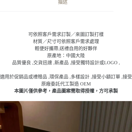
全
描述
帽
數
量
可依照客戶需求訂製／來圖訂製打樣
材質／尺寸可依照客戶需求處理
輕便好攜帶,送禮自用的好夥伴
原產地：中國大陸
品質優良 ,交貨迅速 ,新產品 ,接受獨特設計或LOGO ,
適用於促銷品或禮贈品 ,環保產品 ,多樣設計 ,接受小額訂單 ,接受
原廠委託代工製造 OEM
本圖片僅供參考，產品圖案需取得授權，方可承製