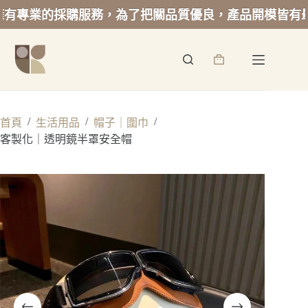
專業的採購服務，為了把關品質優良，產品開模皆有最低
跳
至
詢
主
價
要
籃
內
容
/
/
/
首頁
生活用品
帽子｜圍巾
客製化｜透明鏡半罩安全帽