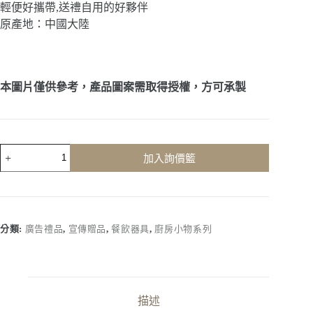
輕便好攜帶,送禮自用的好夥伴
原產地：中國大陸
本圖片僅供參考，產品圖案需取得授權，方可承製
客
加入詢價籃
製
化
｜
造
型
分類:
廣告禮品
,
宣傳贈品
,
餐飲器具
,
廚房小物系列
洗
碗
海
綿
數
描述
量