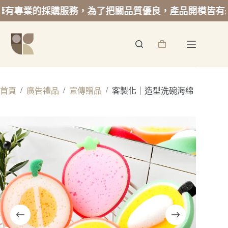
專業的採購服務，為了把關品質優良，產品開模皆有最低
跳
至
詢
主
價
要
籃
內
容
/
/
/
首頁
廣告禮品
宣傳贈品
客製化｜造型洗碗海綿