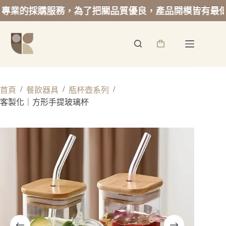
採購服務，為了把關品質優良，產品開模皆有最低起訂量
跳
至
詢
主
價
要
籃
內
容
/
/
/
首頁
餐飲器具
瓶杯壺系列
客製化｜方形手提玻璃杯