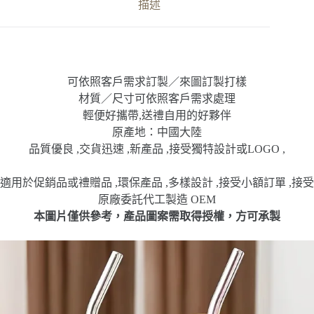
杯
描述
數
量
可依照客戶需求訂製／來圖訂製打樣
材質／尺寸可依照客戶需求處理
輕便好攜帶,送禮自用的好夥伴
原產地：中國大陸
品質優良 ,交貨迅速 ,新產品 ,接受獨特設計或LOGO ,
適用於促銷品或禮贈品 ,環保產品 ,多樣設計 ,接受小額訂單 ,接受
原廠委託代工製造 OEM
本圖片僅供參考，產品圖案需取得授權，方可承
製