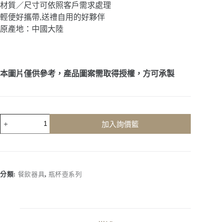
材質／尺寸可依照客戶需求處理
輕便好攜帶,送禮自用的好夥伴
原產地：中國大陸
本圖片僅供參考，產品圖案需取得授權，方可承製
客
加入詢價籃
製
化
｜
方
形
分類:
餐飲器具
,
瓶杯壺系列
手
提
玻
璃